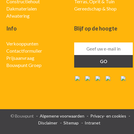
Constructiehout
Terras, Oprit & Tuin
Dakmaterialen
Gereedschap & Shop
Afwatering
Info
Blijf op de hoogte
Verkooppunten
Contactformulier
Prijsaanvraag
Bouwpunt Groep
© Bouwpunt
Algemene voorwaarden
Privacy- en cookies
Disclaimer
Sitemap
Intranet