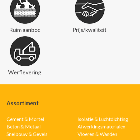
Ruim aanbod
Prijs/kwaliteit
Werflevering
Assortiment
Cement & Mortel
Isolatie & Luchtdichting
Beton & Metaal
Afwerkingsmaterialen
Snelbouw & Gevels
Vloeren & Wanden