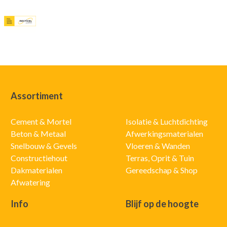
Assortiment
Cement & Mortel
Isolatie & Luchtdichting
Beton & Metaal
Afwerkingsmaterialen
Snelbouw & Gevels
Vloeren & Wanden
Constructiehout
Terras, Oprit & Tuin
Dakmaterialen
Gereedschap & Shop
Afwatering
Info
Blijf op de hoogte