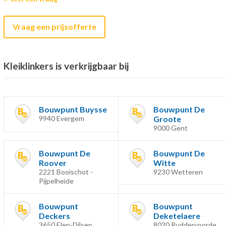
Vraag een prijsofferte
Kleiklinkers is verkrijgbaar bij
Bouwpunt Buysse
Bouwpunt De
9940 Evergem
Groote
9000 Gent
Bouwpunt De
Bouwpunt De
Roover
Witte
2221 Booischot -
9230 Wetteren
Pijpelheide
Bouwpunt
Bouwpunt
Deckers
Deketelaere
3650 Elen-Dilsen
8020 Ruddervoorde