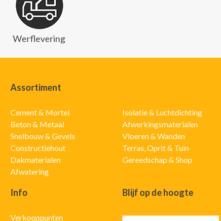
Werflevering
Assortiment
Cement & Mortel
Isolatie & Luchtdichting
Beton & Metaal
Afwerkingsmaterialen
Snelbouw & Gevels
Vloeren & Wanden
Constructiehout
Terras, Oprit & Tuin
Dakmaterialen
Gereedschap & Shop
Afwatering
Info
Blijf op de hoogte
Verkooppunten