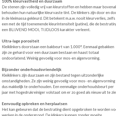
100% kleurvastheid en duurzaam
De stenen zijn volledig vrij van kleurstoffen en hebben maar bovenal
behouden hun natuurlijke kleurvaste tint. De klinkers zijn door en do
in de kleimassa gekleurd. Dit betekent m.a.w. nooit kleurverlies, zelfs
een met de tijd toenemende kleurintensiteit (patine), die de bestratin
een BLIJVEND MOOI, TIJDLOOS karakter verleent.
Ultra-lage porositeit
Kleiklinkers doorstaan een bakbeurt van 1.000°. Eenmaal gebakken
zijn ze gehard voor een duurzaam bestaan en haast totaal
ondoorlatend. Weinig gevoelig voor mos-en algenvorming.
Bijzonder onderhoudsvriendelijk
Kleiklinkers zijn duurzaam en zijn bestand tegen uitzonderlijke
omstandigheden. Ze zijn weinig gevoelig voor mos- en algenvorming
dus makkelijk te onderhouden. Een eenmalige onderhoudsbeurt per
jaar met hogedrukreiniger volstaat om er zo goed als nieuw uit te zie
Eenvoudig opbreken en herplaatsen
Het kan gebeuren dat de bestrating dient opgebroken te worden vo
werken in de ondergrond. De klinkers kunnen zonder moeite