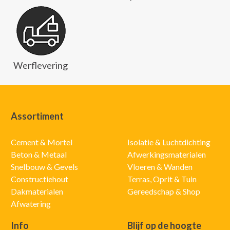
Werflevering
Assortiment
Cement & Mortel
Isolatie & Luchtdichting
Beton & Metaal
Afwerkingsmaterialen
Snelbouw & Gevels
Vloeren & Wanden
Constructiehout
Terras, Oprit & Tuin
Dakmaterialen
Gereedschap & Shop
Afwatering
Info
Blijf op de hoogte