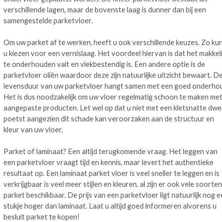
verschillende lagen, maar de bovenste laag is dunner dan bij een
samengestelde parketvloer.
Om uw parket af te werken, heeft u ook verschillende keuzes. Zo ku
u kiezen voor een vernislaag. Het voordeel hiervan is dat het makkeli
te onderhouden valt en vlekbestendig is. Een andere optie is de
parketvloer oliën waardoor deze zijn natuurlijke uitzicht bewaart. D
levensduur van uw parketvloer hangt samen met een goed onderho
Het is dus noodzakelijk om uw vloer regelmatig schoon te maken me
aangepaste producten. Let wel op dat u niet met een kletsnatte dwei
poetst aangezien dit schade kan veroorzaken aan de structuur en
kleur van uw vloer.
Parket of laminaat? Een altijd terugkomende vraag. Het leggen van
een parketvloer vraagt tijd en kennis, maar levert het authentieke
resultaat op. Een laminaat parket vloer is veel sneller te leggen en is
verkrijgbaar is veel meer stijlen en kleuren, al zijn er ook vele soorten
parket beschikbaar. De prijs van een parketvloer ligt natuurlijk nog 
stukje hoger dan laminaat. Laat u altijd goed informeren alvorens u
besluit parket te kopen!