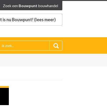
Zoek een
Bouwpunt
bouwhandel
 is nu Bouwpunt! (lees meer)