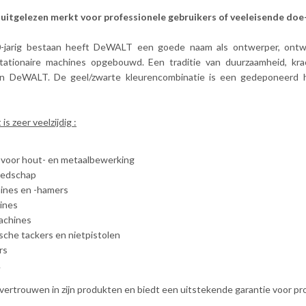
uitgelezen merkt voor professionele gebruikers of veeleisende doe-
0-jarig bestaan heeft DeWALT een goede naam als ontwerper, ontw
stationaire machines opgebouwd. Een traditie van duurzaamheid, kra
an DeWALT. De geel/zwarte kleurencombinatie is een gedeponeerd
s zeer veelzijdig :
 voor hout- en metaalbewerking
eedschap
ines en -hamers
ines
achines
che tackers en nietpistolen
rs
.
vertrouwen in zijn produkten en biedt een uitstekende garantie voor pr