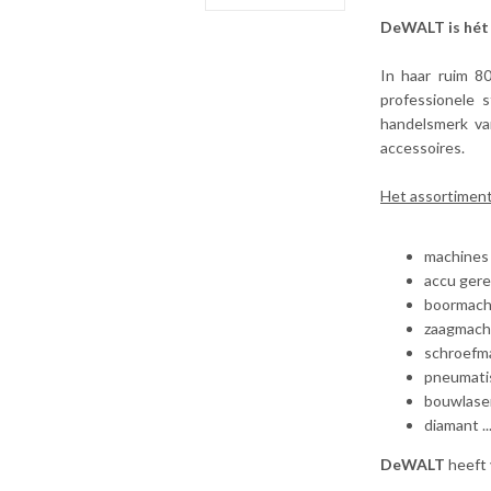
DeWALT is hét 
In haar ruim 8
professionele 
handelsmerk v
accessoires.
Het assortiment i
machines
accu ger
boormach
zaagmach
schroefm
pneumatis
bouwlase
diamant ..
DeWALT
heeft 