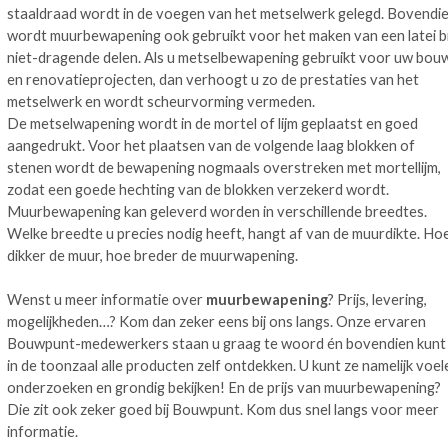
staaldraad wordt in de voegen van het metselwerk gelegd. Bovendi
wordt muurbewapening ook gebruikt voor het maken van een latei bi
niet-dragende delen. Als u metselbewapening gebruikt voor uw bou
en renovatieprojecten, dan verhoogt u zo de prestaties van het
metselwerk en wordt scheurvorming vermeden.
De metselwapening wordt in de mortel of lijm geplaatst en goed
aangedrukt. Voor het plaatsen van de volgende laag blokken of
stenen wordt de bewapening nogmaals overstreken met mortellijm,
zodat een goede hechting van de blokken verzekerd wordt.
Muurbewapening kan geleverd worden in verschillende breedtes.
Welke breedte u precies nodig heeft, hangt af van de muurdikte. Ho
dikker de muur, hoe breder de muurwapening.
Wenst u meer informatie over
muurbewapening
? Prijs, levering,
mogelijkheden…? Kom dan zeker eens bij ons langs. Onze ervaren
Bouwpunt-medewerkers staan u graag te woord én bovendien kunt
in de toonzaal alle producten zelf ontdekken. U kunt ze namelijk voel
onderzoeken en grondig bekijken! En de prijs van muurbewapening?
Die zit ook zeker goed bij Bouwpunt. Kom dus snel langs voor meer
informatie.