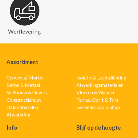
Werflevering
Assortiment
Cement & Mortel
Isolatie & Luchtdichting
Beton & Metaal
Afwerkingsmaterialen
Snelbouw & Gevels
Vloeren & Wanden
Constructiehout
Terras, Oprit & Tuin
Dakmaterialen
Gereedschap & Shop
Afwatering
Info
Blijf op de hoogte