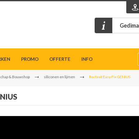
Gedimat
RKEN
PROMO
OFFERTE
INFO
chap & Bouwshop
siliconen en lijmen
Rectavit Easy Fix GENIUS
ENIUS