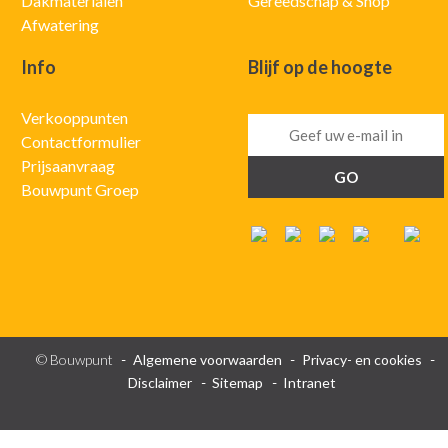
Dakmaterialen
Gereedschap & Shop
Afwatering
Info
Blijf op de hoogte
Verkooppunten
Contactformulier
Prijsaanvraag
Bouwpunt Groep
© Bouwpunt
Algemene voorwaarden
Privacy- en cookies
Disclaimer
Sitemap
Intranet