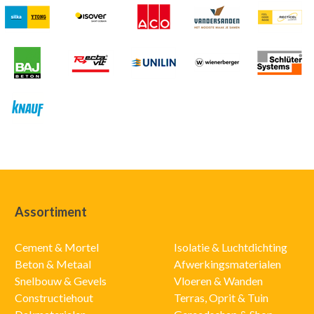
Assortiment
Cement & Mortel
Isolatie & Luchtdichting
Beton & Metaal
Afwerkingsmaterialen
Snelbouw & Gevels
Vloeren & Wanden
Constructiehout
Terras, Oprit & Tuin