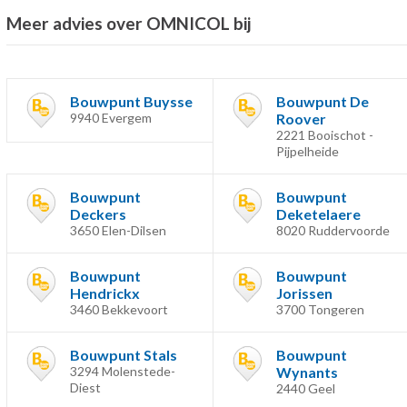
Meer advies over OMNICOL bij
Bouwpunt Buysse
Bouwpunt De
9940 Evergem
Roover
2221 Booischot -
Pijpelheide
Bouwpunt
Bouwpunt
Deckers
Deketelaere
3650 Elen-Dilsen
8020 Ruddervoorde
Bouwpunt
Bouwpunt
Hendrickx
Jorissen
3460 Bekkevoort
3700 Tongeren
Bouwpunt Stals
Bouwpunt
3294 Molenstede-
Wynants
Diest
2440 Geel