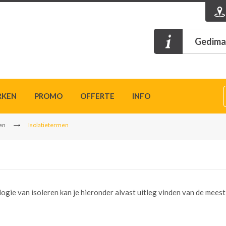
Gedimat
RKEN
PROMO
OFFERTE
INFO
ren
Isolatietermen
ogie van isoleren kan je hieronder alvast uitleg vinden van de meest