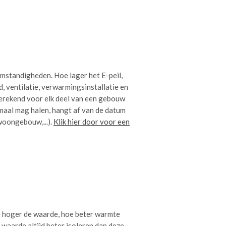
omstandigheden. Hoe lager het E-peil,
d, ventilatie, verwarmingsinstallatie en
berekend voor elk deel van een gebouw
imaal mag halen, hangt af van de datum
oongebouw,...).
Klik hier door voor een
 hoger de waarde, hoe beter warmte
-waarde altijd beter isoleren dan deze