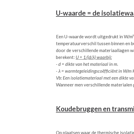
U-waarde = de isolatiewaa
Een U-waarde wordt uitgedrukt in W/m²K
temperatuurverschil tussen binnen en 
door de verschillende materiaallagen w
berekent:
U = 1/(d/λ) waarbij:
- d = dikte van het materiaal in m.
- λ = warmtegeleidingscoëfficiënt in W/m 
Vb: Een isolatiemateriaal met een dikte 
Wanneer men verschillende materialen ge
Koudebruggen en transmi
Op plaatsen waar de thermische isolatie