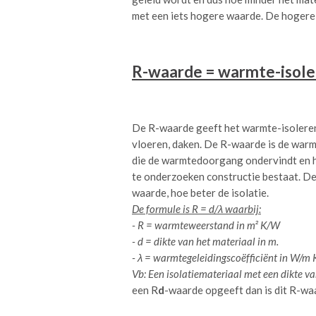
met een iets hogere waarde. De hogere
R-waarde = warmte-isole
De R-waarde geeft het warmte-isoleren
vloeren, daken. De R-waarde is de war
die de warmtedoorgang ondervindt en ho
te onderzoeken constructie bestaat. De
waarde, hoe beter de isolatie.
De formule is R = d/λ waarbij:
- R = warmteweerstand in m² K/W
- d = dikte van het materiaal in m.
- λ = warmtegeleidingscoëfficiënt in W/m 
Vb: Een isolatiemateriaal met een dikte 
een R
d
-waarde opgeeft dan is dit R-waa