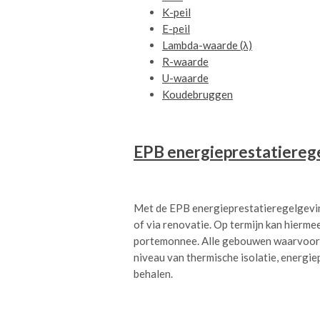
K-peil
E-peil
Lambda-waarde (λ)
R-waarde
U-waarde
Koudebruggen
EPB energieprestatiereg
Met de EPB energieprestatieregelgevin
of via renovatie. Op termijn kan hierme
portemonnee. Alle gebouwen waarvoor 
niveau van thermische isolatie, energiep
behalen.