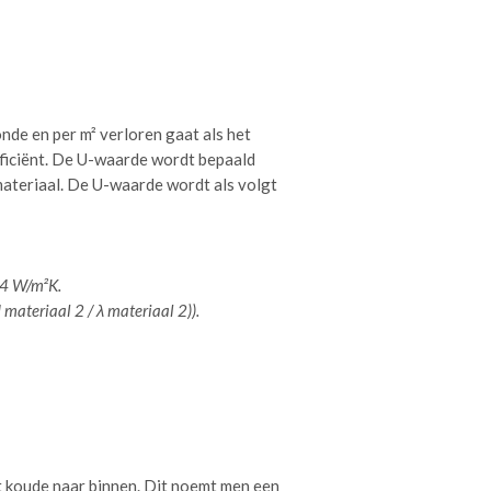
de en per m² verloren gaat als het
ficiënt. De U-waarde wordt bepaald
materiaal. De U-waarde wordt als volgt
,4 W/m²K.
d materiaal 2 / λ materiaal 2)).
gt koude naar binnen. Dit noemt men een