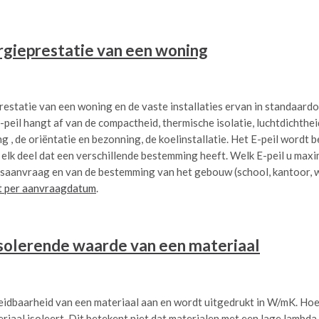
rgieprestatie van een woning
restatie van een woning en de vaste installaties ervan in standaard
peil hangt af van de compactheid, thermische isolatie, luchtdichthei
, de oriëntatie en bezonning, de koelinstallatie. Het E-peil wordt 
 elk deel dat een verschillende bestemming heeft. Welk E-peil u max
aanvraag en van de bestemming van het gebouw (school, kantoor, w
st per aanvraagdatum
.
solerende waarde van een materiaal
dbaarheid van een materiaal aan en wordt uitgedrukt in W/mK. Hoe
riaal isoleert. Dit betekent niet dat materialen met een lage lambda