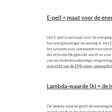
E-peil = maat voor de ene
Het E-peil is een maat voor de energiep
hoe energiezuiniger de woning is. Het E-
het systeem voor warmwatervoorziening 
dat afzonderlijk gebruikt wordt en voor
van uw stedenbouwkundige vergunnings
overzicht van de EPB-eisen, opgesplit
Lambda-waarde (λ) = de i
De lambda-waarde geeft de warmtegelei
geleid wordt en dus hoe minder het mate