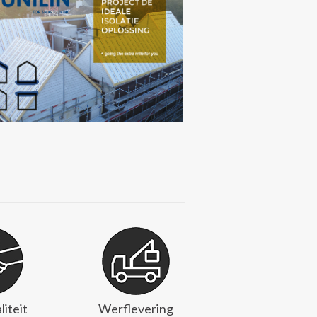
liteit
Werflevering