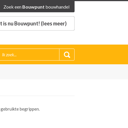
Zoek een
Bouwpunt
bouwhandel
 is nu Bouwpunt! (lees meer)
 gebruikte begrippen.