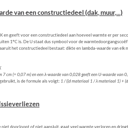
rde van een constructiedeel (dak, muur,...)
 en geeft voor een constructiedeel aan hoeveel warmte er per secon
buiten 1°C is. De U staat dus symbool voor de warmtedoorgangscoëf
aaruit het constructiedeel bestaat: dikte en lambda-waarde van elk 
K
van 7 cm (= 0,07 m) en een λ-waarde van 0,028 geeft een U-waarde van 0
bruikt, is de formule als volgt:
1 / ((d materiaal 1 / λ materiaal 1) + (
ssieverliezen
 niet doorloopt of niet aansluit, gaat veel warmte verloren en drin