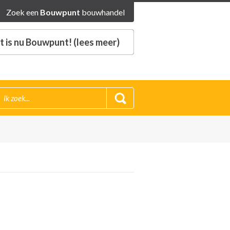
Zoek een
Bouwpunt
bouwhandel
 is nu Bouwpunt! (lees meer)