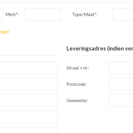
Merk*:
Type/Maat*:
oegen
Leveringsadres (indien ve
Straat + nr:
Postcode:
Gemeente: