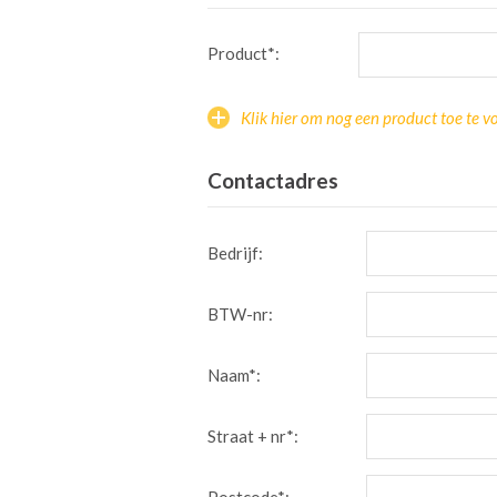
Product*:
Klik hier om nog een product toe te v
Contactadres
Bedrijf:
BTW-nr:
Naam*:
Straat + nr*: