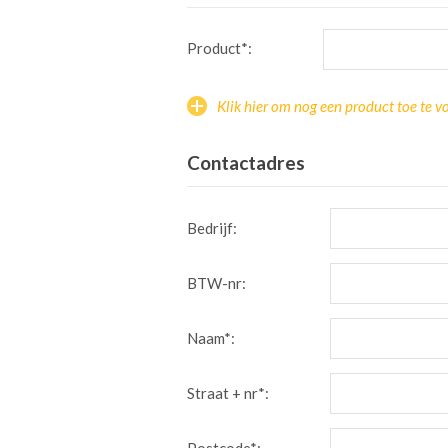
Product*:
Klik hier om nog een product toe te v
Contactadres
Bedrijf:
BTW-nr:
Naam*:
Straat + nr*: