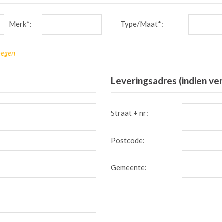
Merk*:
Type/Maat*:
oegen
Leveringsadres (indien ve
Straat + nr:
Postcode:
Gemeente: