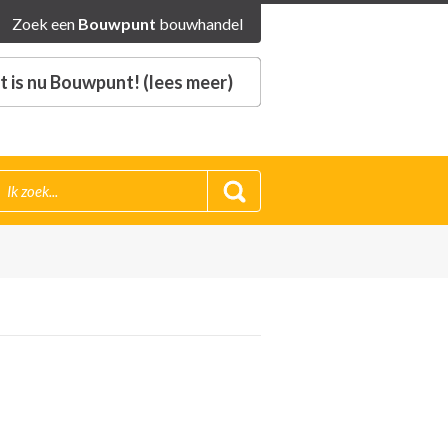
Zoek een
Bouwpunt
bouwhandel
 is nu Bouwpunt! (lees meer)