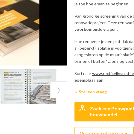
je toe hoe eraan te beginnen.
Van grondige screening van de 
renovatieproject. Deze renovati
voorkomende vragen:
Hoe renoveer je een plat dak da
al (beperkt) isolatie is voorzien
aangesloten op de muurisolatie? 
binnen of buiten? ... en nog veel
Surf naar
www.recticelinsulatio
exemplaar aan
.
Stel een vraag
Zoek een Bouwpun
bouwhandel
Vraag een offerte aan