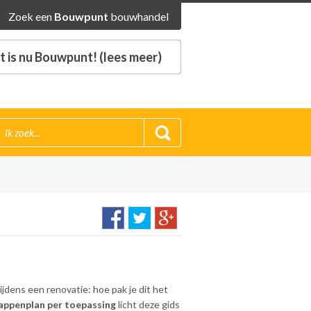
Zoek een
Bouwpunt
bouwhandel
 is nu Bouwpunt! (lees meer)
tijdens een renovatie: hoe pak je dit het
tappenplan per toepassing
licht deze gids