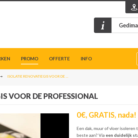
Gedimat
RKEN
PROMO
OFFERTE
INFO
ISOLATIE RENOVATIEGIS VOOR DE ...
GIS VOOR DE PROFESSIONAL
0€, GRATIS, nada!
Een dak, muur of vloer isoleren 
beste aan? Via
een duidelijk s