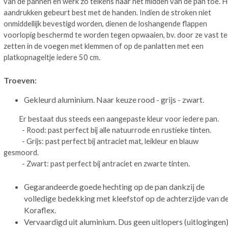
van de pannen en werk zo telkens naar het midden van de pan toe. H
aandrukken gebeurt best met de handen. Indien de stroken niet
onmiddellijk bevestigd worden, dienen de loshangende flappen
voorlopig beschermd te worden tegen opwaaien, bv. door ze vast te
zetten in de voegen met klemmen of op de panlatten met een
platkopnageltje iedere 50 cm.
Troeven:
Gekleurd aluminium. Naar keuze rood - grijs - zwart.
Er bestaat dus steeds een aangepaste kleur voor iedere pan.
- Rood: past perfect bij alle natuurrode en rustieke tinten.
- Grijs: past perfect bij antraciet mat, leikleur en blauw
gesmoord.
- Zwart: past perfect bij antraciet en zwarte tinten.
Gegarandeerde goede hechting op de pan dankzij de
volledige bedekking met kleefstof op de achterzijde van d
Koraflex.
Vervaardigd uit aluminium. Dus geen uitlopers (uitlogingen